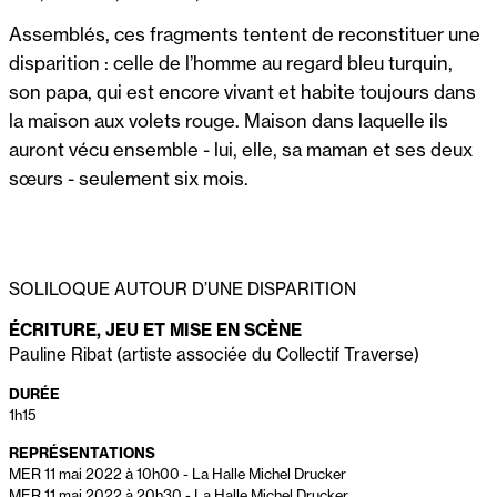
Assemblés, ces fragments tentent de reconstituer une
disparition : celle de l’homme au regard bleu turquin,
son papa, qui est encore vivant et habite toujours dans
la maison aux volets rouge. Maison dans laquelle ils
auront vécu ensemble - lui, elle, sa maman et ses deux
s
œ
urs - seulement six mois.
SOLILOQUE AUTOUR D’UNE DISPARITION
ÉCRITURE, JEU ET MISE EN SCÈNE
Pauline Ribat (artiste associée du Collectif Traverse)
DURÉE
1h15
REPRÉSENTATIONS
MER 11 mai 2022 à 10h00
-
La Halle Michel Drucker
MER 11 mai 2022 à 20h30
-
La Halle Michel Drucker