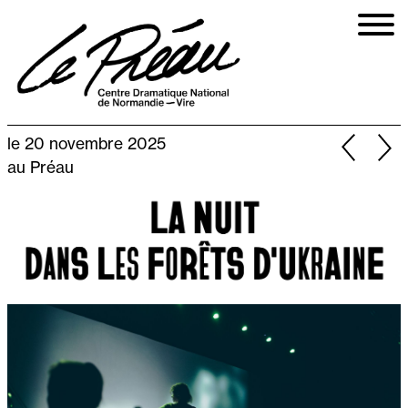
Aller
au
contenu
principal
le 20 novembre 2025
au Préau