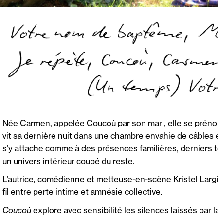
Née Carmen, appelée Coucoù par son mari, elle se prénom
vit sa dernière nuit dans une chambre envahie de câbles é
s’y attache comme à des présences familières, derniers té
un univers intérieur coupé du reste.
L’autrice, comédienne et metteuse-en-scène Kristel Largi
fil entre perte intime et amnésie collective.
Coucoù
explore avec sensibilité les silences laissés par 