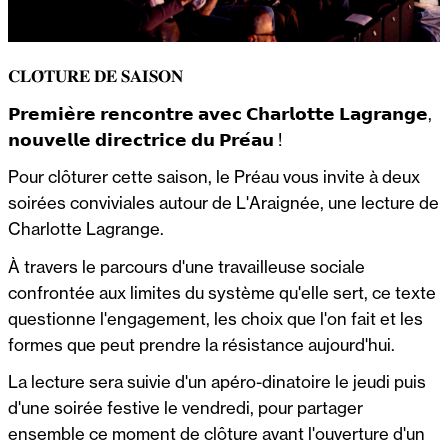
𝐂𝐋𝐎̂𝐓𝐔𝐑𝐄 𝐃𝐄 𝐒𝐀𝐈𝐒𝐎𝐍
𝗣𝗿𝗲𝗺𝗶𝗲̀𝗿𝗲 𝗿𝗲𝗻𝗰𝗼𝗻𝘁𝗿𝗲 𝗮𝘃𝗲𝗰 𝗖𝗵𝗮𝗿𝗹𝗼𝘁𝘁𝗲 𝗟𝗮𝗴𝗿𝗮𝗻𝗴𝗲,
𝗻𝗼𝘂𝘃𝗲𝗹𝗹𝗲 𝗱𝗶𝗿𝗲𝗰𝘁𝗿𝗶𝗰𝗲 𝗱𝘂 𝗣𝗿𝗲́𝗮𝘂 !
Pour clôturer cette saison, le Préau vous invite à deux
soirées conviviales autour de L'Araignée, une lecture de
Charlotte Lagrange.
À travers le parcours d'une travailleuse sociale
confrontée aux limites du système qu'elle sert, ce texte
questionne l'engagement, les choix que l'on fait et les
formes que peut prendre la résistance aujourd'hui.
La lecture sera suivie d'un apéro-dinatoire le jeudi puis
d'une soirée festive le vendredi, pour partager
ensemble ce moment de clôture avant l'ouverture d'un