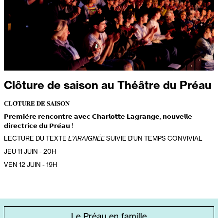
Clôture de saison au Théâtre du Préau
𝐂𝐋𝐎̂𝐓𝐔𝐑𝐄 𝐃𝐄 𝐒𝐀𝐈𝐒𝐎𝐍
𝗣𝗿𝗲𝗺𝗶𝗲̀𝗿𝗲 𝗿𝗲𝗻𝗰𝗼𝗻𝘁𝗿𝗲 𝗮𝘃𝗲𝗰 𝗖𝗵𝗮𝗿𝗹𝗼𝘁𝘁𝗲 𝗟𝗮𝗴𝗿𝗮𝗻𝗴𝗲, 𝗻𝗼𝘂𝘃𝗲𝗹𝗹𝗲
𝗱𝗶𝗿𝗲𝗰𝘁𝗿𝗶𝗰𝗲 𝗱𝘂 𝗣𝗿𝗲́𝗮𝘂 !
LECTURE DU TEXTE
L'ARAIGNÉE
SUIVIE D'UN TEMPS CONVIVIAL
JEU 11 JUIN - 20H
VEN 12 JUIN - 19H
ACCÈS
Le Préau en famille