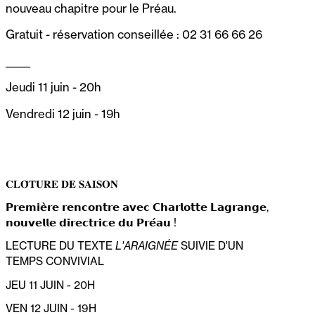
nouveau chapitre pour le Préau.
Gratuit - réservation conseillée : 02 31 66 66 26
_____
Jeudi 11 juin - 20h
Vendredi 12 juin - 19h
𝐂𝐋𝐎̂𝐓𝐔𝐑𝐄 𝐃𝐄 𝐒𝐀𝐈𝐒𝐎𝐍
𝗣𝗿𝗲𝗺𝗶𝗲̀𝗿𝗲 𝗿𝗲𝗻𝗰𝗼𝗻𝘁𝗿𝗲 𝗮𝘃𝗲𝗰 𝗖𝗵𝗮𝗿𝗹𝗼𝘁𝘁𝗲 𝗟𝗮𝗴𝗿𝗮𝗻𝗴𝗲,
𝗻𝗼𝘂𝘃𝗲𝗹𝗹𝗲 𝗱𝗶𝗿𝗲𝗰𝘁𝗿𝗶𝗰𝗲 𝗱𝘂 𝗣𝗿𝗲́𝗮𝘂 !
LECTURE DU TEXTE
L'ARAIGNÉE
SUIVIE D'UN
TEMPS CONVIVIAL
JEU 11 JUIN - 20H
VEN 12 JUIN - 19H